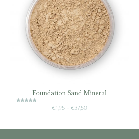
Foundation Sand Mineral
Waardering
€
1,95
–
€
37,50
5.00
uit 5