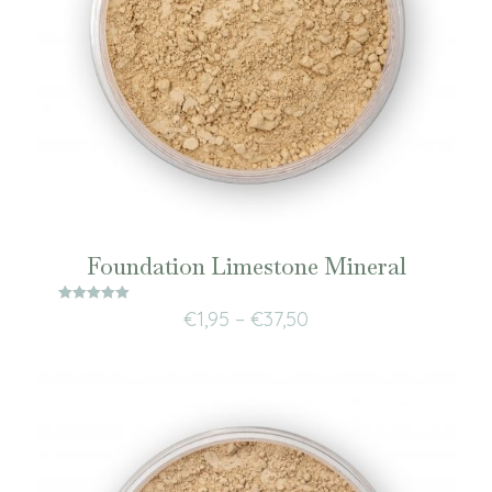
Foundation Limestone Mineral
Waardering
€
1,95
–
€
37,50
5.00
uit 5