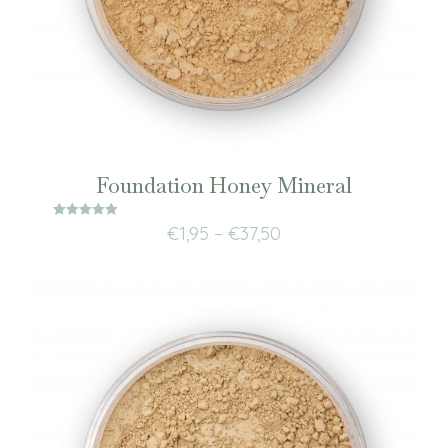
Foundation Honey Mineral
Waardering
€
1,95
–
€
37,50
5.00
uit 5