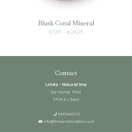
Blush Coral Mineral
€
1,95
–
€
24,95
Contact
Limèz - Natural line
De Clomp 1002
3704 KJ Zeist
0615461013
info@limeznaturalline.com