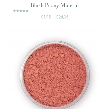
Blush Peony Mineral
Waardering
€
1,95
–
€
24,95
5.00
uit 5