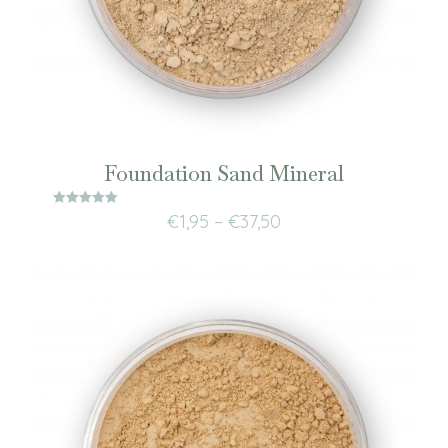
Foundation Sand Mineral
Waardering
€
1,95
–
€
37,50
5.00
uit 5