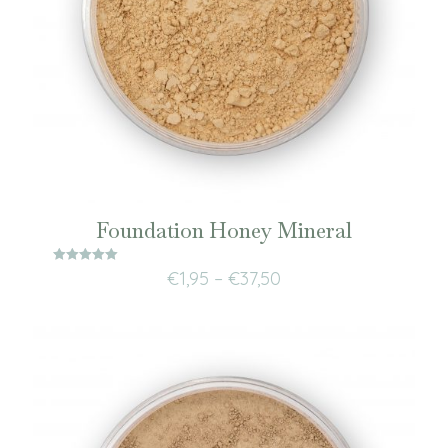
Foundation Honey Mineral
Waardering
€
1,95
–
€
37,50
5.00
uit 5