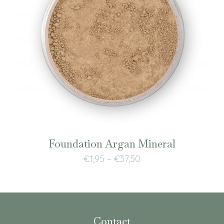
Foundation Argan Mineral
€
1,95
–
€
37,50
Contact