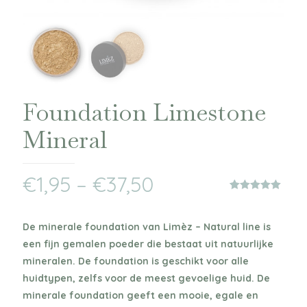
Foundation Limestone
Mineral
€
1,95
–
€
37,50
Waardering
1
5.00
op 5
gebaseerd
De minerale foundation van Limèz – Natural line is
op
klantbeoordeling
een fijn gemalen poeder die bestaat uit natuurlijke
mineralen. De foundation is geschikt voor alle
huidtypen, zelfs voor de meest gevoelige huid. De
minerale foundation geeft een mooie, egale en