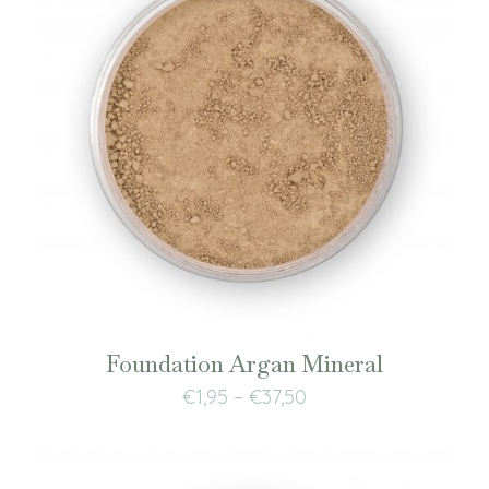
Foundation Argan Mineral
€
1,95
–
€
37,50