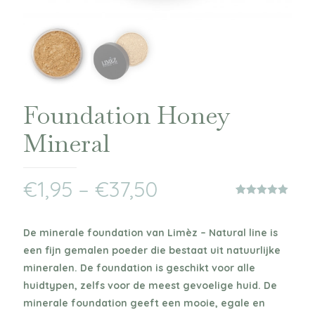
Foundation Honey
Mineral
€
1,95
–
€
37,50
Waardering
1
5.00
op 5
gebaseerd
De minerale foundation van Limèz – Natural line is
op
klantbeoordeling
een fijn gemalen poeder die bestaat uit natuurlijke
mineralen. De foundation is geschikt voor alle
huidtypen, zelfs voor de meest gevoelige huid. De
minerale foundation geeft een mooie, egale en