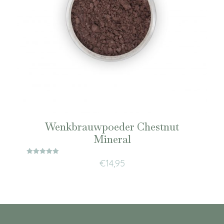
Wenkbrauwpoeder Chestnut
Mineral
Waardering
€
14,95
5.00
uit 5