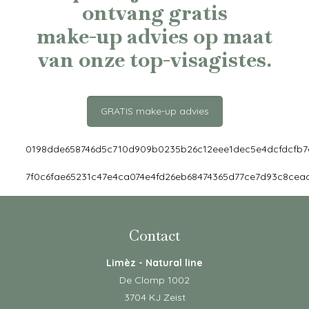
ontvang gratis
make-up advies op maat
Upload jouw foto en
van onze top-visagistes.
ontvang gratis
make-up advies op
maat van onze top-
GRATIS make-up advies
visagistes.
0198dde658746d5c710d909b0235b26c12eee1dec5e4dcfdcfb7
GRATIS make-up advies
7f0c6fae65231c47e4ca074e4fd26eb68474365d77ce7d93c8cea
Contact
Limèz - Natural line
De Clomp 1002
3704 KJ Zeist