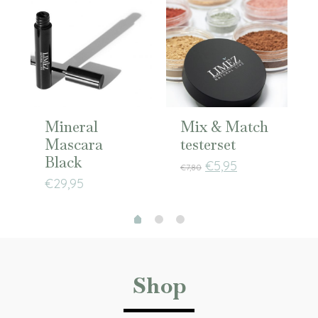
Mineral
Mix & Match
Mascara
testerset
Black
€
5,95
€
7,80
€
29,95
Shop